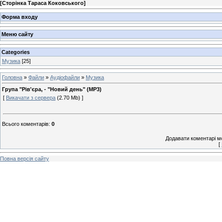
[
Сторінка Тараса Коковського
]
Форма входу
Меню сайту
Categories
Музика
[25]
Головна
»
Файли
»
Аудіофайли
»
Музика
Група "Рів'єра, - "Новий день" (MP3)
[
Викачати з сервера
(2.70 Mb) ]
Всього коментарів
:
0
Додавати коментарі м
[
Повна версія сайту